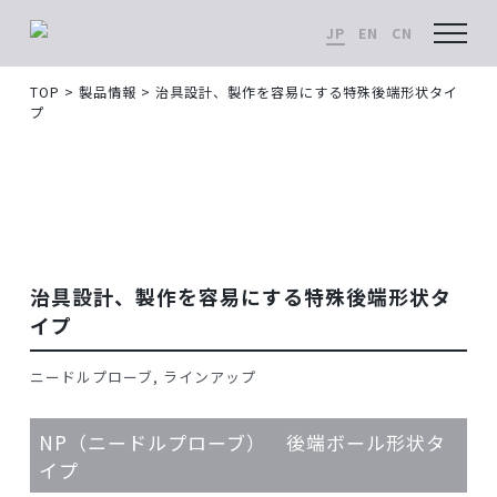
JP
EN
CN
メニュ
TOP
>
製品情報
>
治具設計、製作を容易にする特殊後端形状タイ
プ
製品情報
治具設計、製作を容易にする特殊後端形状タ
イプ
ニードルプローブ
ラインアップ
NP（ニードルプローブ） 後端ボール形状タ
イプ